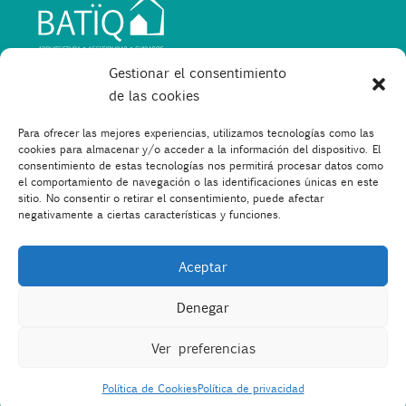
Gestionar el consentimiento
de las cookies
DÓNDE ENCONTRARNOS
C/ Reina Mercedes, 1-3, 28020 Madrid
Para ofrecer las mejores experiencias, utilizamos tecnologías como las
cookies para almacenar y/o acceder a la información del dispositivo. El
info@batiq.org
consentimiento de estas tecnologías nos permitirá procesar datos como
el comportamiento de navegación o las identificaciones únicas en este
sitio. No consentir o retirar el consentimiento, puede afectar
negativamente a ciertas características y funciones.
Aceptar
Denegar
Diseño y desarrollo
Freepress Coop
Ver preferencias
Política de Cookies
Política de privacidad